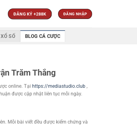
ĐĂNG NHẬP
ĐĂNG KÝ +288K
XỔ SỐ
BLOG CÁ CƯỢC
rận Trăm Thắng
ược online. Tại
https://mediastudio.club
,
 nhuận được cập nhật liên tục mỗi ngày.
iên. Mỗi bài viết đều được kiểm chứng và