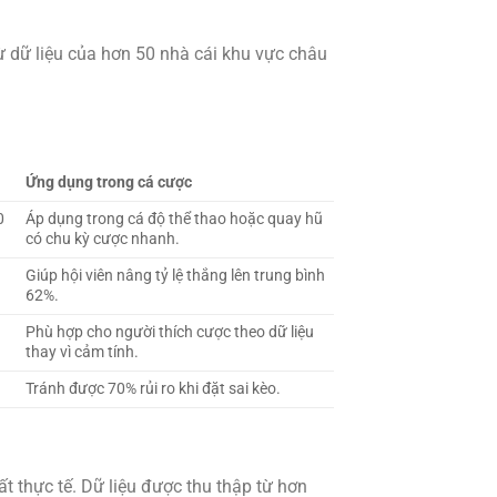
từ dữ liệu của hơn 50 nhà cái khu vực châu
Ứng dụng trong cá cược
0
Áp dụng trong cá độ thể thao hoặc quay hũ
có chu kỳ cược nhanh.
Giúp hội viên nâng tỷ lệ thắng lên trung bình
62%.
Phù hợp cho người thích cược theo dữ liệu
thay vì cảm tính.
Tránh được 70% rủi ro khi đặt sai kèo.
 thực tế. Dữ liệu được thu thập từ hơn