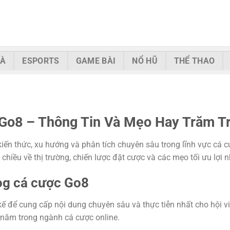
GÀ
ESPORTS
GAME BÀI
NỔ HŨ
THỂ THAO
Go8 – Thông Tin Và Mẹo Hay Trăm T
iến thức, xu hướng và phân tích chuyên sâu trong lĩnh vực cá c
a chiều về thị trường, chiến lược đặt cược và các mẹo tối ưu lợi
og cá cược Go8
ế để cung cấp nội dung chuyên sâu và thực tiễn nhất cho hội v
5 năm trong ngành cá cược online.