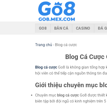
Bỏ
qua
nội
dung
GO8
BẮN CÁ
CASINO
ĐÁ 
Trang chủ
-
Blog cá cược
Blog Cá Cược 
Blog cá cược
Go8 là không gian tổng hợp k
hội viên có thể tiếp cận nguồn thông tin đ
Giới thiệu chuyên mục bl
Chuyên mục
blog cá cược
Go8 được thiết k
biên tập bởi đội ngũ có kinh nghiệm trên 