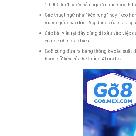
10.000 lượt cược của người chơi trong 6 t
Các thuật ngữ như “kèo rung” hay “kèo han
mạnh giữa hai đội. Ứng dụng của nó là giúp
Các bài viết tại đây cũng đi sâu vào việc 
có góc nhìn đa chiều.
Go8 cũng đưa ra bảng thống kê xác suất d
bằng dữ liệu của hệ thống AI nội bộ.