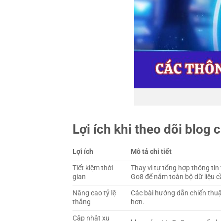
Lợi ích khi theo dõi blog 
Lợi ích
Mô tả chi tiết
Tiết kiệm thời
Thay vì tự tổng hợp thông tin 
gian
Go8 để nắm toàn bộ dữ liệu cầ
Nâng cao tỷ lệ
Các bài hướng dẫn chiến thuật
thắng
hơn.
Cập nhật xu