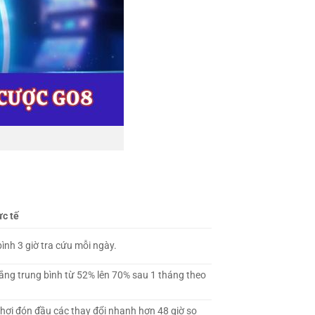
ực tế
ình 3 giờ tra cứu mỗi ngày.
hắng trung bình từ 52% lên 70% sau 1 tháng theo
hơi đón đầu các thay đổi nhanh hơn 48 giờ so