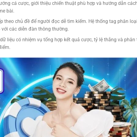
hướng cá cược, giới thiệu chiến thuật phù hợp và hướng dẫn cá
me bài.
 theo chủ đề để người đọc dễ tìm kiếm. Hệ thống tag phân loại
so với các diễn đàn thông thường.
n dữ liệu có nhiệm vụ tổng hợp kết quả cược, tỷ lệ thắng và phâ
điểm.