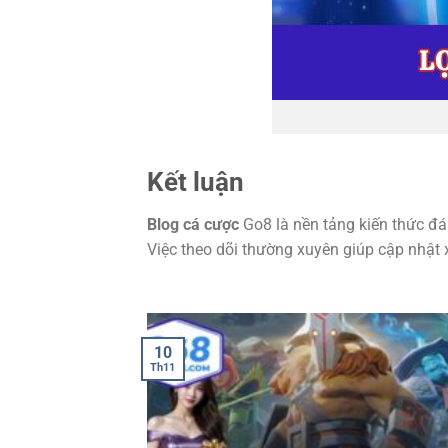
Kết luận
Blog cá cược
Go8 là nền tảng kiến thức đá
Việc theo dõi thường xuyên giúp cập nhật x
10
Th11